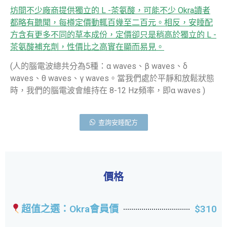
坊間不少廠商提供獨立的 L -茶氨酸，可能不少 Okra讀者
都略有聽聞，每樽定價動輒百幾至二百元。相反，安睡配
方含有更多不同的草本成份，定價卻只是稍高於獨立的 L -
茶氨酸補充劑，性價比之高實在顯而易見。
(人的腦電波總共分為5種：α waves、β waves、δ
waves、θ waves、γ waves。當我們處於平靜和放鬆狀態
時，我們的腦電波會維持在 8-12 Hz頻率，即α waves )
查詢安睡配方
價格
超值之選：Okra會員價
$310