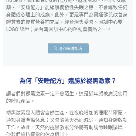
Nu Skin Pharmanex 安睡配方絕不造成依賴。不同於安眠
藥，「安睡配方」能緩解偶發性失眠之餘，不會導致任何
身體或心理上的成癮。此外，更是專門為奧運健兒改善身
體質素的優質營養補充品，經台灣奧委會、國訓中心雙
LOGO 認證；是台灣國訓中心的運動營養品之一。
查詢安睡配方
為何「安睡配方」遠勝於褪黑激素？
讀者們對褪黑激素一定不會陌生，這是近年頗被廣泛使用
的睡眠產品。
褪黑激素是人體會自然生產、在夜晚增加的睡眠荷爾蒙，
通知身體準備休息；又會隨著天亮而減少，通知身體啟動
工作。故此，天然的褪黑激素分泌將有助調節睡眠循環，
使我們維持恆常的休息機制。