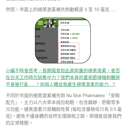
然而，巿面上的褪黑激素補充劑動輒是 3 至 10 毫克 ……
小編不時會思考，長期服食如此高劑量的褪黑激素，會否
在白天工作時欠缺集中力？我們本身的晝夜節律機制難道
不會被打亂 ……？削弱人體自我產生褪黑激素的能力…？
不同於市面的褪黑激素補充劑 Nu Skin Pharmanex 「安睡
配方」，主力以六大草本成份助眠，包含鎮靜、舒壓等多
元功能。褪黑激素只是輔助性質 (每粒含量極低只有 0.5 毫
克)，避免干擾身體的自然生理過程之餘，照樣能促進我們
的正常睡眠。