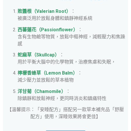
敗醬根（Valerian Root）
：
被廣泛用於放鬆身體和鎮靜神經系統
西
蕃蓮花（Passionflower）
：
含有生物鹼等物質，放鬆中樞神經，減輕壓力和焦躁
感
蛇麻草（Skullcap）
：
用於平衡大腦中的化學物質，治療焦慮和失眠，
檸檬香蜂草（Lemon Balm）
：
減少壓力並放鬆的草本植物
洋甘菊（Chamomile）
：
除鎮靜和放鬆神經，更同時消炎和鎮痛特性
【溫馨提示：「安睡配方」搭配另一款草本補充品「舒壓
配方」使用，深睡效果將會更佳】